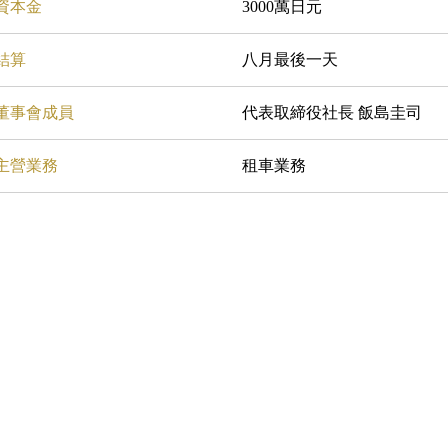
資本金
3000萬日元
結算
八月最後一天
董事會成員
代表取締役社長 飯島圭司
主營業務
租車業務