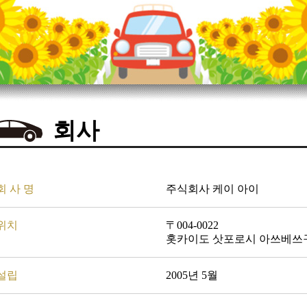
회사
회 사 명
주식회사 케이 아이
위치
〒004-0022
홋카이도 삿포로시 아쓰베쓰구 
설립
2005년 5월