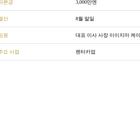
자본금
3,000만엔
결산
8월 말일
임원
대표 이사 사장 이이지마 케
주요 사업
렌터카업